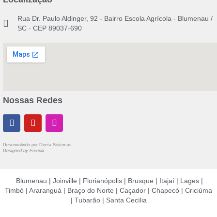
Rua Dr. Paulo Aldinger, 92 - Bairro Escola Agrícola - Blumenau /
SC - CEP 89037-690
Nossas Redes
Desenvolvido por
Direta Sistemas
.
Designed by Freepik
Blumenau | Joinville | Florianópolis | Brusque | Itajaí | Lages |
Timbó | Araranguá | Braço do Norte | Caçador | Chapecó | Criciúma
| Tubarão | Santa Cecília