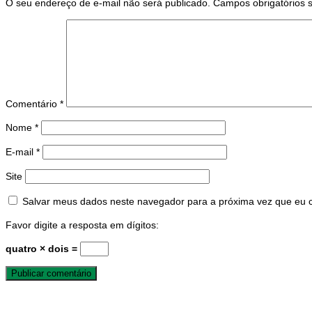
O seu endereço de e-mail não será publicado.
Campos obrigatórios
Comentário
*
Nome
*
E-mail
*
Site
Salvar meus dados neste navegador para a próxima vez que eu 
Favor digite a resposta em dígitos:
quatro × dois =